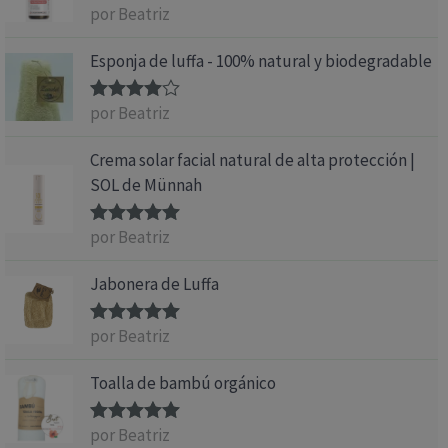
por Beatriz
Valorado
con
5
de 5
Esponja de luffa - 100% natural y biodegradable
por Beatriz
Valorado
con
4
de 5
Crema solar facial natural de alta protección |
SOL de Münnah
por Beatriz
Valorado
con
5
de 5
Jabonera de Luffa
por Beatriz
Valorado
con
5
de 5
Toalla de bambú orgánico
por Beatriz
Valorado