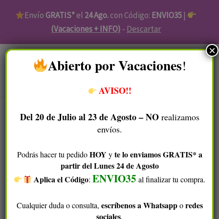
Ir
Envío
GRATIS*
el
24 Ago.
con Código:
ENVIO35
|
al
(Vacaciones + INFO)
-
Descartar
contenido
×
​Abierto por Vacaciones
!
Menú
AVISO!!
Del 20 de Julio al 23 de Agosto – NO
realizamos
envíos.
Inicio
/
Piel Atópica
/
Cuidado Facial Piel Atópica
/ Tónico
Facial Piel Atópica
HOY
te lo enviamos GRATIS* a
Podrás hacer tu pedido
y
partir del Lunes 24 de Agosto
Tónico Facial Piel Atópica
ENVIO35
Aplica el Código
​
:
al finalizar tu compra.
Estos tónicos ecológicos
reducen la inflamación y
escríbenos a Whatsapp
redes
Cualquier duda o consulta,
o
mejoran las rojeces
en pieles con sensibles, irritadas o
sociales
.