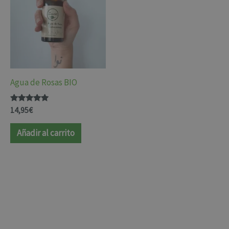
Agua de Rosas BIO
Valorado
14,95
€
con
4.88
de 5
Añadir al carrito