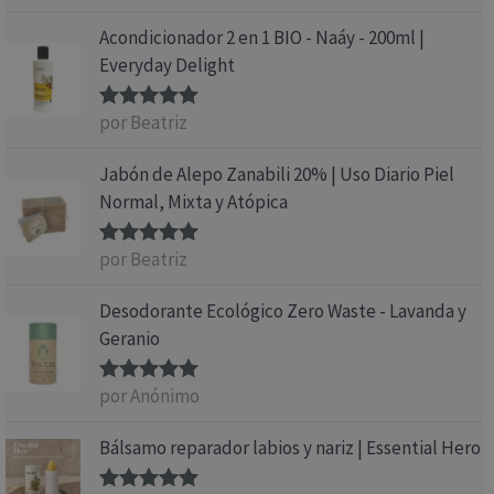
con
5
de 5
Acondicionador 2 en 1 BIO - Naáy - 200ml |
Everyday Delight
por Beatriz
Valorado
con
5
de 5
Jabón de Alepo Zanabili 20% | Uso Diario Piel
Normal, Mixta y Atópica
por Beatriz
Valorado
con
5
de 5
Desodorante Ecológico Zero Waste - Lavanda y
Geranio
por Anónimo
Valorado
con
5
de 5
Bálsamo reparador labios y nariz | Essential Hero