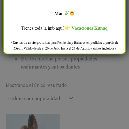
enrojecidas.
Mar
Desinfectan y cierran
los poros
Mantienen el
equilibrio del pH
dérmico
Vacaciones Kunaq
Tienes toda la info aquí
Refrescan, tonifican y revitalizan la piel
Desinflaman y calman rojeces
. Ideal para
*
Gastos de envío gratuitos
para Península y Baleares en
pedidos a partir de
35eur
. Válido desde el 20 de Julio hasta el 23 de Agosto (ambos incluidos)
rosacea, cuperosis
, etc.
Efecto antiedad por sus
propiedades
reafirmantes y antioxidantes
Mostrando el único resultado