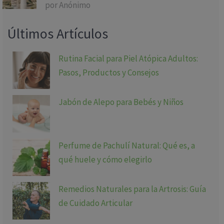
por Anónimo
Valorado
con
5
de 5
Últimos Artículos
Rutina Facial para Piel Atópica Adultos:
Pasos, Productos y Consejos
Jabón de Alepo para Bebés y Niños
Perfume de Pachulí Natural: Qué es, a
qué huele y cómo elegirlo
Remedios Naturales para la Artrosis: Guía
de Cuidado Articular