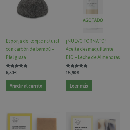
AGOTADO
Esponja de konjac natural
¡NUEVO FORMATO!
con carbón de bambú –
Aceite desmaquillante
Piel grasa
BIO – Leche de Almendras
Valorado
Valorado
6,50
€
15,90
€
con
con
4.88
5.00
de 5
de 5
Añadir al carrito
Leer más