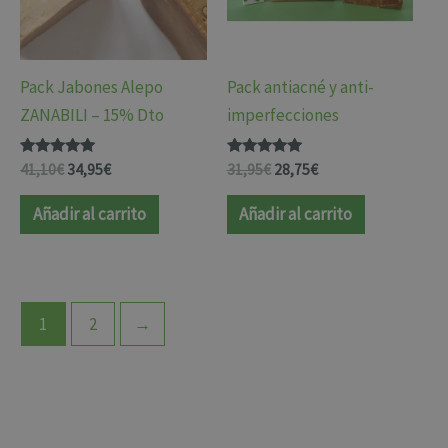
Pack Jabones Alepo
Pack antiacné y anti-
ZANABILI – 15% Dto
imperfecciones
Valorado
Valorado
41,10
€
34,95
€
31,95
€
28,75
€
con
con
5.00
4.88
de 5
de 5
Añadir al carrito
Añadir al carrito
1
2
→