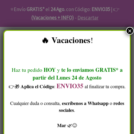
Ir
⭐Envío
GRATIS*
el
24 Ago.
con Código:
ENVIO35
| 👉
al
(Vacaciones + INFO)
-
Descartar
contenido
Ordenado
×
por
​ Vacaciones
!
popularidad
🔥
Menú
HOY
te lo enviamos GRATIS* a
Haz tu pedido
y
partir del Lunes 24 de Agosto
Inicio
/
Cuidado Facial
/ Higiene Facial
ENVIO35
Aplica el Código
👉🎁​
:
al finalizar tu compra.
Higiene Facial
escríbenos a Whatsapp
redes
Cualquier duda o consulta,
o
sociales
.
Nuestra
exclusiva selección de productos de higiene
facial
te sorprenderá!
Mar
🌿😊