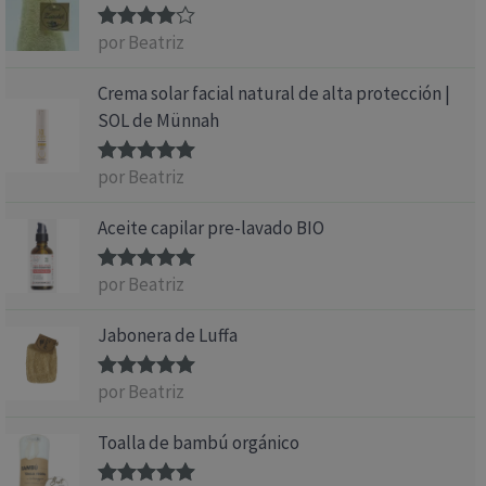
por Beatriz
Valorado
con
4
de 5
Crema solar facial natural de alta protección |
SOL de Münnah
por Beatriz
Valorado
con
5
de 5
Aceite capilar pre-lavado BIO
por Beatriz
Valorado
con
5
de 5
Jabonera de Luffa
por Beatriz
Valorado
con
5
de 5
Toalla de bambú orgánico