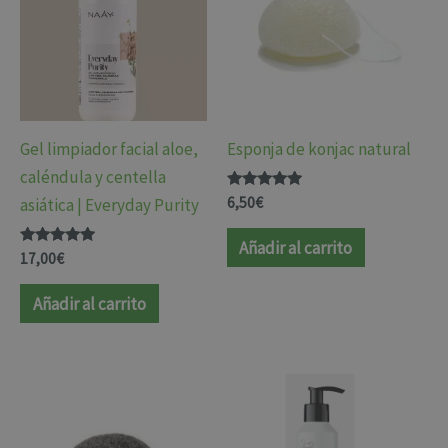
Gel limpiador facial aloe,
Esponja de konjac natural
caléndula y centella
Valorado
6,50
€
asiática | Everyday Purity
con
4.77
de 5
Añadir al carrito
Valorado
17,00
€
con
4.81
de 5
Añadir al carrito