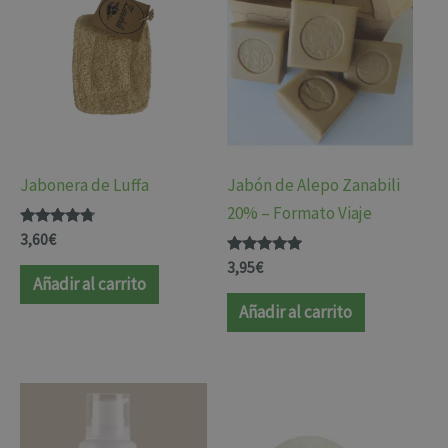
Jabonera de Luffa
Jabón de Alepo Zanabili
20% – Formato Viaje
Valorado
3,60
€
con
4.59
Valorado
3,95
€
de 5
con
Añadir al carrito
4.92
de 5
Añadir al carrito