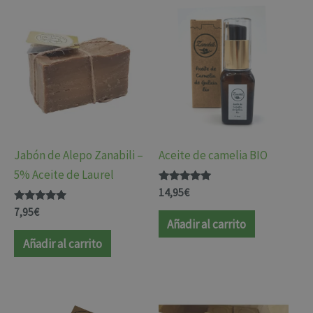
Jabón de Alepo Zanabili –
Aceite de camelia BIO
5% Aceite de Laurel
Valorado
14,95
€
con
Valorado
4.85
7,95
€
con
de 5
Añadir al carrito
4.78
de 5
Añadir al carrito