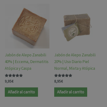
Jabón de Alepo Zanabili
Jabón de Alepo Zanabili
40% | Eccema, Dermatitis
20% | Uso Diario Piel
Atópica y Caspa
Normal, Mixta y Atópica
Valorado
Valorado
9,95
€
8,95
€
con
con
4.84
4.98
de 5
de 5
Añadir al carrito
Añadir al carrito