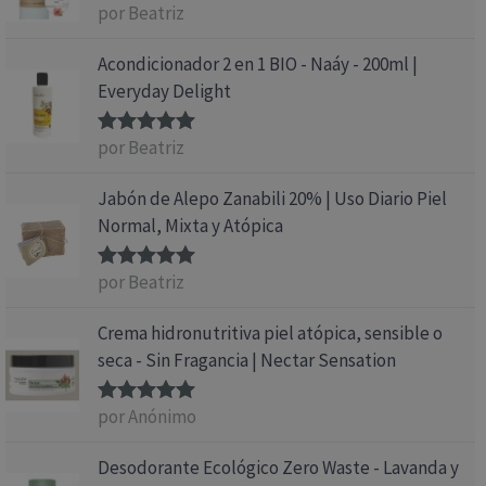
por Beatriz
Valorado
con
5
de 5
Acondicionador 2 en 1 BIO - Naáy - 200ml |
Everyday Delight
por Beatriz
Valorado
con
5
de 5
Jabón de Alepo Zanabili 20% | Uso Diario Piel
Normal, Mixta y Atópica
por Beatriz
Valorado
con
5
de 5
Crema hidronutritiva piel atópica, sensible o
seca - Sin Fragancia | Nectar Sensation
por Anónimo
Valorado
con
5
de 5
Desodorante Ecológico Zero Waste - Lavanda y