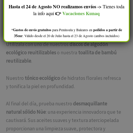
Puedes comenzar tu rutina con nuestro
agua micelar
Hasta el 24 de Agosto NO realizamos envíos ->
Tienes toda
de alta cosmética
: espectacular concentración de
👉
Vacaciones Kunaq
la info aquí
principios activos que aportan
limpieza, tonificación,
hidratación y nutrición a la piel
.
*
Gastos de envío gratuitos
para Península y Baleares en
pedidos a partir de
35eur
. Válido desde el 20 de Julio hasta el 23 de Agosto (ambos incluidos)
Utilízala con uno de nuestros
discos de algodón
ecológico reuitilizables
o nuestra
toallita de bambú
reutilizable
.
Nuestro
tónico ecológico
de hidratos florales refresca
y tonifica la piel en profundidad.
Al final del día, prueba nuestro
desmaquillante
natural sólido Nüe
: una experiencia innovadora que te
cautivará. Sus aceites suaves y textura aterciopelada
proporcionan una limpieza suave, protectora y