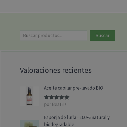
Buscar
Valoraciones recientes
Aceite capilar pre-lavado BIO
por Beatriz
Valorado
con
5
de 5
Esponja de luffa - 100% natural y
biodegradable