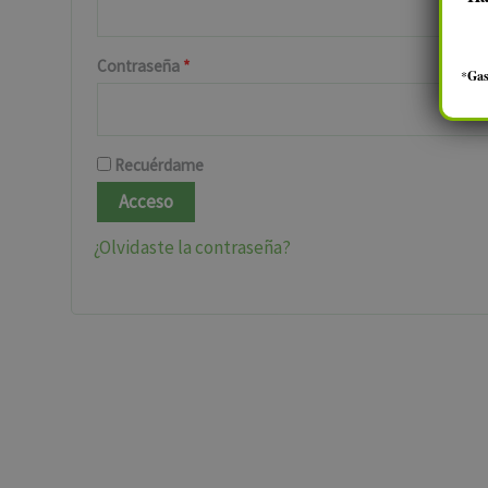
Contraseña
*
*
Gas
Recuérdame
Acceso
¿Olvidaste la contraseña?