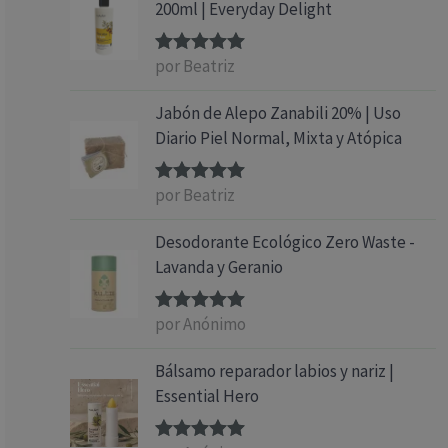
200ml | Everyday Delight
por Beatriz
Valorado
con
5
de 5
Jabón de Alepo Zanabili 20% | Uso
Diario Piel Normal, Mixta y Atópica
por Beatriz
Valorado
con
5
de 5
Desodorante Ecológico Zero Waste -
Lavanda y Geranio
por Anónimo
Valorado
con
5
de 5
Bálsamo reparador labios y nariz |
Essential Hero