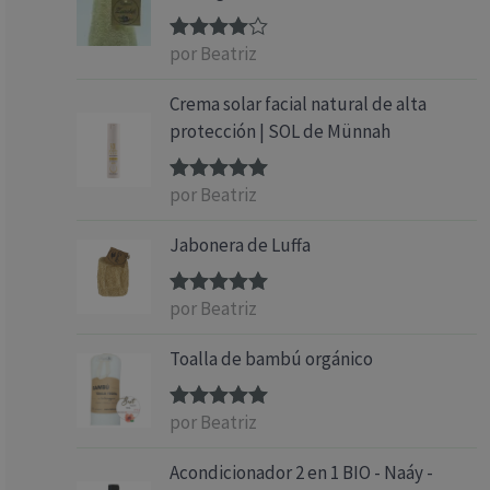
por Beatriz
Valorado
con
4
de 5
Crema solar facial natural de alta
protección | SOL de Münnah
por Beatriz
Valorado
con
5
de 5
Jabonera de Luffa
por Beatriz
Valorado
con
5
de 5
Toalla de bambú orgánico
por Beatriz
Valorado
con
5
de 5
Acondicionador 2 en 1 BIO - Naáy -