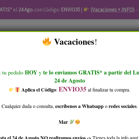
ATIS*
el
24 Ago.
con Código:
ENVIO35
|
(Vacaciones + INFO)
-
Zanabili
Piel Atópica
Facial
Cabello
Higiene
​ Vacaciones
!
es
Accesorios
Ofertas Kunaq
Blog
Sobre Kunaq
Tu Cuenta
HOY
te lo enviamos GRATIS* a partir del L
 tu pedido
y
24 de Agosto
ENVIO35
Aplica el Código
​
:
al finalizar tu compra.
escríbenos a Whatsapp
redes sociales
Cualquier duda o consulta,
o
.
Mar
sta el 24 de Agosto NO realizamos envíos ->
Tienes toda la info aqu