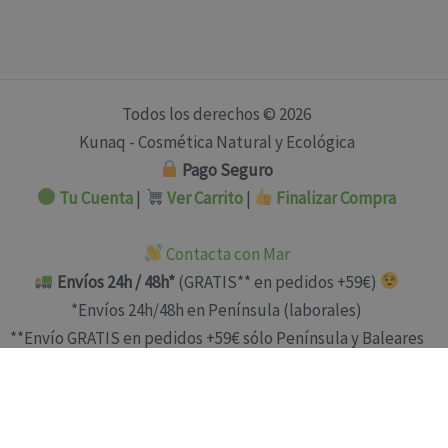
Todos los derechos © 2026
Kunaq - Cosmética Natural y Ecológica
Pago Seguro
Tu Cuenta
|
Ver Carrito
|
Finalizar Compra
Contacta con Mar
Envíos 24h / 48h*
(GRATIS** en pedidos +59€)
*Envíos 24h/48h en Península (laborales)
**Envío GRATIS en pedidos +59€ sólo Península y Baleares
es
Términos y Condiciones
Aviso Legal
Devoluciones