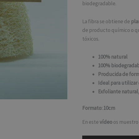
biodegradable.
La fibra se obtiene de
pla
de producto químico o qu
tóxicos.
100% natural
100% biodegradab
Producida de form
Ideal para utilizar
Exfoliante natura
Formato: 10cm
En este
vídeo
os muestro 