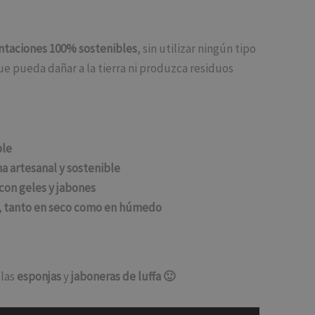
ntaciones 100% sostenibles
, sin utilizar ningún tipo
e pueda dañar a la tierra ni produzca residuos
le
a artesanal y sostenible
 con geles y jabones
l, tanto en seco como en húmedo
las
esponjas
y
jaboneras de luffa 🙂