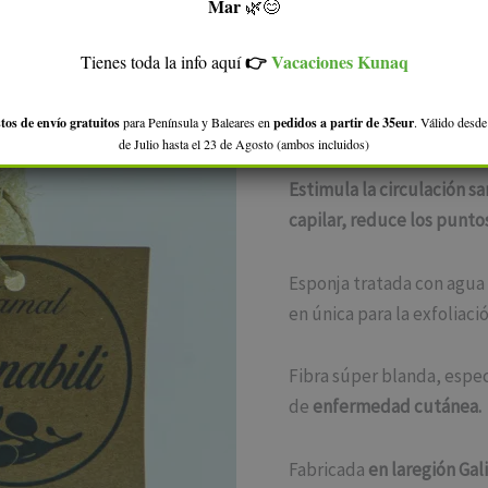
Mar
🌿😊
natural
(
48
valoracio
y
👉
Vacaciones Kunaq
Tienes toda la info aquí
Valorado
48
biodegradable
3,95
€
con
4.77
de
cantidad
5 en base
tos de envío gratuitos
para Península y Baleares en
pedidos a partir de 35eur
. Válido desde
Esponja de Luffa Natural
a
de Julio hasta el 23 de Agosto (ambos incluidos)
valoraciones
de clientes
Estimula la circulación sa
capilar, reduce los punto
Esponja tratada con agua
en única para la exfoliac
Fibra súper blanda, espec
de
enfermedad cutánea.
Fabricada
en laregión Gal