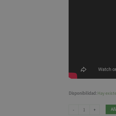
Disponibilidad:
Hay exist
Añ
-
+