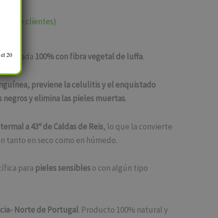
nes de clientes)
 el 20
elaborada
100% con fibra vegetal de luffa
.
nguínea, previene la celulitis y el enquistado
s negros y elimina las pieles muertas
.
termal a 43º de Caldas de Reis
, lo que la convierte
ión tanto en seco como en húmedo.
ífica para
pieles sensibles
o con algún tipo
icia- Norte de Portugal
. Producto 100% natural y