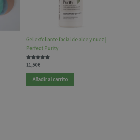
Gel exfoliante facial de aloe y nuez |
Perfect Purity
Valorado
11,50
€
con
4.83
de 5
Añadir al carrito