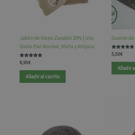
Jabón de Alepo Zanabili 20% | Uso
Guante de
Diario Piel Normal, Mixta y Atópica
Valorado
5,50
€
con
Valorado
4.91
8,95
€
con
de 5
Añadir a
4.98
de 5
Añadir al carrito