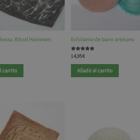
 kessa. Ritual Hammam
Exfoliante de barro artesano
Valorado
14,95
€
con
5.00
de 5
l carrito
Añadir al carrito