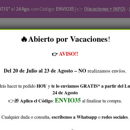
ATIS*
el
24 Ago.
con Código:
ENVIO35
| 👉
(Vacaciones + INFO)
-
Zanabili
Piel Atópica
Facial
Cabello
Higiene
​Abierto por Vacaciones
!
🔥
es
Accesorios
Ofertas Kunaq
Blog
Sobre Kunaq
AVISO!!
👉
Tu Cuenta
Del 20 de Julio al 23 de Agosto – NO
realizamos envíos.
HOY
te lo enviamos GRATIS* a partir del L
rás hacer tu pedido
y
24 de Agosto
Esponja
Inicio
/
Cuidado Corporal
/
ENVIO35
Aplica el Código
👉🎁​
:
al finalizar tu compra.
de
biodegradable
luffa
Esponja de luf
escríbenos a Whatsapp
redes sociales
Cualquier duda o consulta,
o
.
-
biodegradable
100%