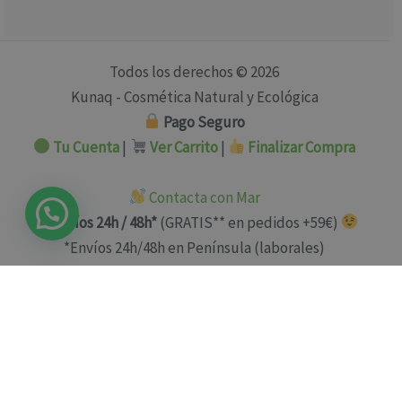
Todos los derechos © 2026
Kunaq - Cosmética Natural y Ecológica
Pago Seguro
Tu Cuenta
|
Ver Carrito
|
Finalizar Compra
Contacta con Mar
Envíos 24h / 48h*
(GRATIS** en pedidos +59€)
*Envíos 24h/48h en Península (laborales)
**Envío GRATIS en pedidos +59€ sólo Península y Baleares
Política de Privacidad
Política de Cookies
Términos y Condiciones
Aviso Legal
Devoluciones