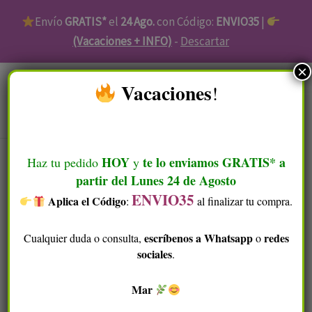
Ir
Envío
GRATIS*
el
24 Ago.
con Código:
ENVIO35
|
al
(Vacaciones + INFO)
-
Descartar
contenido
×
​ Vacaciones
!
Menú
Gel
HOY
te lo enviamos GRATIS* a
Haz tu pedido
y
de
partir del Lunes 24 de Agosto
peinado
ENVIO35
Aplica el Código
​
:
al finalizar tu compra.
revitalizante
-
escríbenos a Whatsapp
redes
Cualquier duda o consulta,
o
100ml
sociales
.
cantidad
Mar