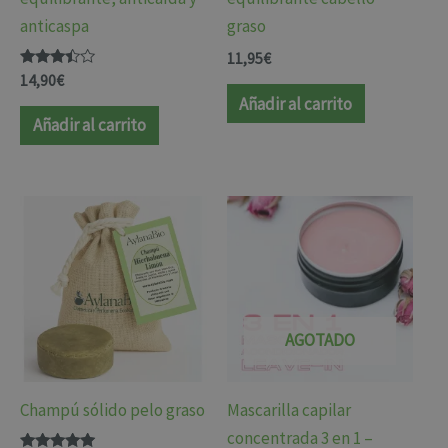
anticaspa
graso
11,95
€
Valorado
14,90
€
con
Añadir al carrito
3.33
de 5
Añadir al carrito
AGOTADO
Champú sólido pelo graso
Mascarilla capilar
concentrada 3 en 1 –