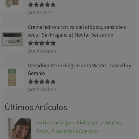
por Beatriz
Valorado
con
5
de 5
Crema hidronutritiva piel atópica, sensible o
seca - Sin Fragancia | Nectar Sensation
por Anónimo
Valorado
con
5
de 5
Desodorante Ecológico Zero Waste - Lavanda y
Geranio
por Anónimo
Valorado
con
5
de 5
Últimos Artículos
Rutina Facial para Piel Atópica Adultos:
Pasos, Productos y Consejos