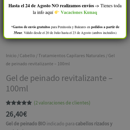
Hasta el 24 de Agosto NO realizamos envíos ->
Tienes toda
Vacaciones Kunaq
la info aquí
*
Gastos de envío gratuitos
para Península y Baleares en
pedidos a partir de
35eur
. Válido desde el 20 de Julio hasta el 23 de Agosto (ambos incluidos)
Inicio
/
Cabello
/
Tratamientos Capilares Naturales
/ Gel
de peinado revitalizante – 100ml
Gel de peinado revitalizante –
100ml
(
2
valoraciones de clientes)
Valorado
2
26,40
€
con
5.00
de
5 en base a
Gel de peinado BIO
indicado para
cabellos rizados y
valoraciones
de clientes