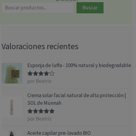
Buscar
Valoraciones recientes
Esponja de luffa - 100% natural y biodegradable
por Beatriz
Valorado
con
4
de 5
Crema solar facial natural de alta protección |
SOL de Münnah
por Beatriz
Valorado
con
5
de 5
Aceite capilar pre-lavado BIO