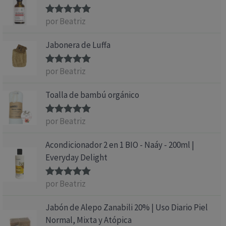
por Beatriz
Valorado
con
5
de 5
Jabonera de Luffa
por Beatriz
Valorado
con
5
de 5
Toalla de bambú orgánico
por Beatriz
Valorado
con
5
de 5
Acondicionador 2 en 1 BIO - Naáy - 200ml |
Everyday Delight
por Beatriz
Valorado
con
5
de 5
Jabón de Alepo Zanabili 20% | Uso Diario Piel
Normal, Mixta y Atópica