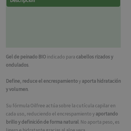
Descripción
Información adicional
Marca
Valoraciones (2)
Gel de peinado BIO
indicado para
cabellos rizados y
ondulados
.
Define
,
reduce el encrespamiento
y
aporta hidratación
y volumen
.
Su fórmula Oilfree actúa sobre la cutícula capilar en
cada uso, reduciendo el encrespamiento y
aportando
brillo y definición de forma natural
. No aporta peso, es
ligero e hidratante gracias al aloe vera.