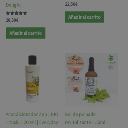
Valorado
22,50
€
Delight
con
4.80
de 5
Añadir al carrito
Valorado
28,50
€
con
4.88
de 5
Añadir al carrito
Acondicionador 2 en 1 BIO
Gel de peinado
– Naáy – 200ml | Everyday
revitalizante – 50ml