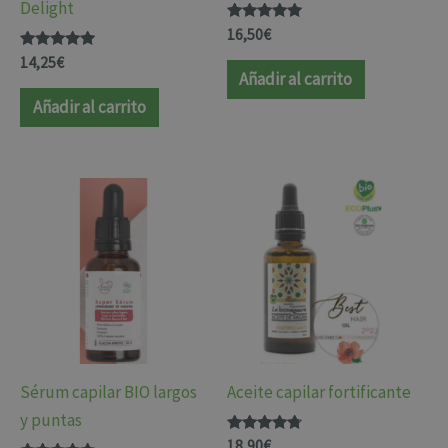
Delight
Valorado
16,50
€
con
Valorado
5.00
14,25
€
con
de 5
Añadir al carrito
4.75
de 5
Añadir al carrito
Sérum capilar BIO largos
Aceite capilar fortificante
y puntas
Valorado
18,90
€