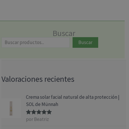
Buscar
Buscar
Valoraciones recientes
Crema solar facial natural de alta protección |
SOL de Münnah
por Beatriz
Valorado
con
5
de 5