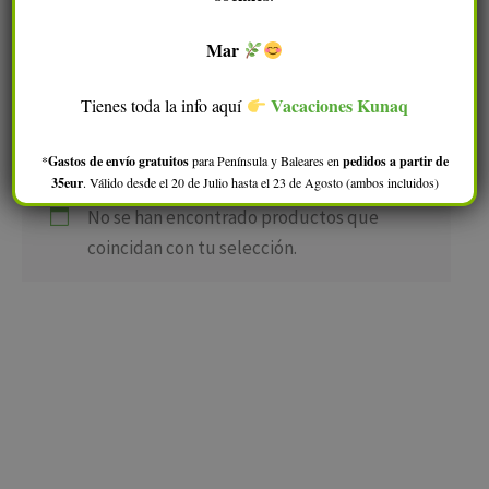
Protección total
pero permitiendo
la transpiración
Mar
natural de la piel
sin obstruir poros.
Vacaciones Kunaq
Tienes toda la info aquí
Mantiene la barrera dérmica
protegida de la irritación.
*
Gastos de envío gratuitos
para Península y Baleares en
pedidos a partir de
35eur
. Válido desde el 20 de Julio hasta el 23 de Agosto (ambos incluidos)
No se han encontrado productos que
coincidan con tu selección.