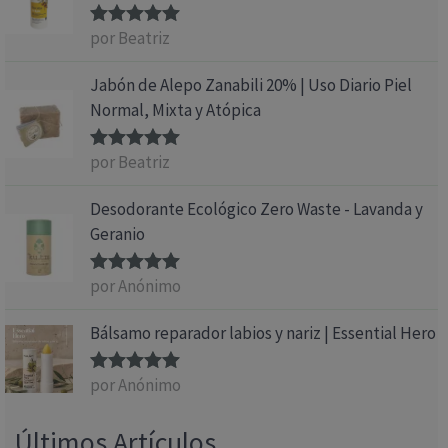
por Beatriz
Valorado
con
5
de 5
Jabón de Alepo Zanabili 20% | Uso Diario Piel
Normal, Mixta y Atópica
por Beatriz
Valorado
con
5
de 5
Desodorante Ecológico Zero Waste - Lavanda y
Geranio
por Anónimo
Valorado
con
5
de 5
Bálsamo reparador labios y nariz | Essential Hero
por Anónimo
Valorado
con
5
de 5
Últimos Artículos