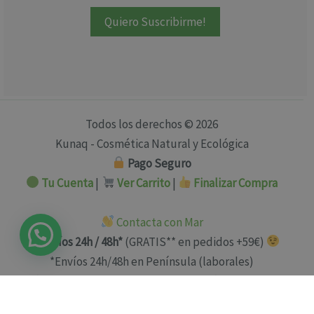
Todos los derechos © 2026
Kunaq - Cosmética Natural y Ecológica
Pago Seguro
Tu Cuenta
|
Ver Carrito
|
Finalizar Compra
Contacta con Mar
Envíos 24h / 48h*
(GRATIS** en pedidos +59€)
*Envíos 24h/48h en Península (laborales)
**Envío GRATIS en pedidos +59€ sólo Península y Baleares