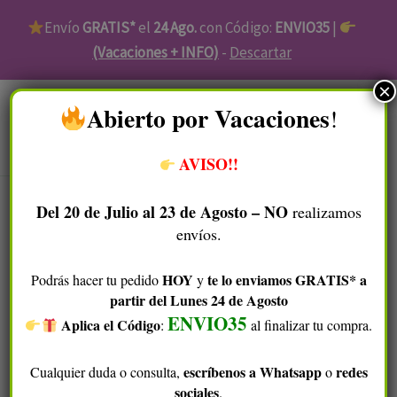
Ir
Envío
GRATIS*
el
24 Ago.
con Código:
ENVIO35
|
al
(Vacaciones + INFO)
-
Descartar
contenido
×
​Abierto por Vacaciones
!
Menú
AVISO!!
Del 20 de Julio al 23 de Agosto – NO
realizamos
envíos.
Inicio
/
Piel Atópica
/
Cuidado Corporal Piel
Atópica
/ Desodorante Piel Atópica
HOY
te lo enviamos GRATIS* a
Podrás hacer tu pedido
y
partir del Lunes 24 de Agosto
Desodorante Piel Atópica
ENVIO35
Aplica el Código
​
:
al finalizar tu compra.
Desodorante 100% natural, vegano y BIO
específico
escríbenos a Whatsapp
redes
Cualquier duda o consulta,
o
para las
pieles más sensibles e irritadas.
sociales
.