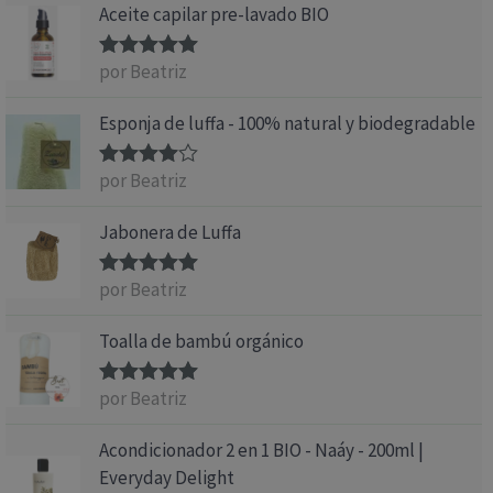
Aceite capilar pre-lavado BIO
por Beatriz
Valorado
con
5
de 5
Esponja de luffa - 100% natural y biodegradable
por Beatriz
Valorado
con
4
de 5
Jabonera de Luffa
por Beatriz
Valorado
con
5
de 5
Toalla de bambú orgánico
por Beatriz
Valorado
con
5
de 5
Acondicionador 2 en 1 BIO - Naáy - 200ml |
Everyday Delight