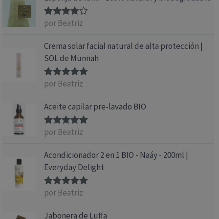
por Beatriz
Valorado
con
4
de 5
Crema solar facial natural de alta protección |
SOL de Münnah
por Beatriz
Valorado
con
5
de 5
Aceite capilar pre-lavado BIO
por Beatriz
Valorado
con
5
de 5
Acondicionador 2 en 1 BIO - Naáy - 200ml |
Everyday Delight
por Beatriz
Valorado
con
5
de 5
Jabonera de Luffa