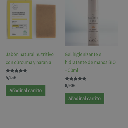
Jabón natural nutritivo
Gel higienizante e
con cúrcuma y naranja
hidratante de manos BIO
– 50ml
Valorado
5,25
€
con
4.45
Valorado
8,90
€
de 5
con
Añadir al carrito
4.64
de 5
Añadir al carrito