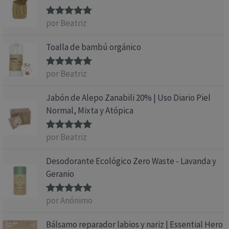
por Beatriz
Valorado
con
5
de 5
Toalla de bambú orgánico
por Beatriz
Valorado
con
5
de 5
Jabón de Alepo Zanabili 20% | Uso Diario Piel
Normal, Mixta y Atópica
por Beatriz
Valorado
con
5
de 5
Desodorante Ecológico Zero Waste - Lavanda y
Geranio
por Anónimo
Valorado
con
5
de 5
Bálsamo reparador labios y nariz | Essential Hero