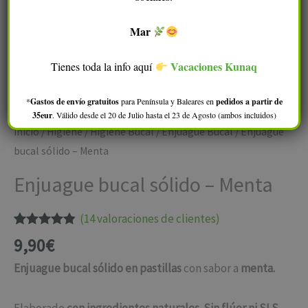
Mar
Vacaciones Kunaq
Tienes toda la info aquí
*
Gastos de envío gratuitos
para Península y Baleares en
pedidos a partir de
35eur
. Válido desde el 20 de Julio hasta el 23 de Agosto (ambos incluidos)
Inicio
/
Higiene
/
Higiene Bucal
/
Enjuague Bucal
/ Enjuague
bucal sólido – Menta
Enjuague bucal sólido – Menta
(
14
valoraciones de clientes)
Valorado
14
9,90
€
con
4.79
de
5 en base
Enjuague bucal sólido en pastillas
con sabor a
menta.
a
valoraciones
de clientes