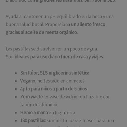
Elaborado
con ingredientes naturales. Sin flúor ni SLS
.
Ayuda a mantener un pH equilibrado en la boca y una
buena salud bucal. Proporciona
un aliento fresco
gracias al aceite de menta orgánico.
Las pastillas se disuelven en un poco de agua.
Son
ideales para uso diario fuera de casa y viajes.
Sin flúor, SLS ni glicerina sintética
Vegano
, no testado en animales
Apto para
niños a partir de 5 años
.
Zero waste
: envase de vidrio reutilizable con
tapón de aluminio
Hemo a mano
en Inglaterra
180 pastillas
: suministro para 3 meses para una