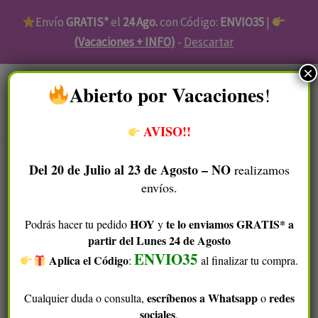
Ir
Envío
GRATIS*
el
24 Ago.
con Código:
ENVIO35
|
al
(Vacaciones + INFO)
-
Descartar
contenido
×
​Abierto por Vacaciones
!
Menú
AVISO!!
Enjuague
Del 20 de Julio al 23 de Agosto – NO
realizamos
bucal
envíos.
sólido
-
HOY
te lo enviamos GRATIS* a
Podrás hacer tu pedido
y
Menta
partir del Lunes 24 de Agosto
cantidad
ENVIO35
Aplica el Código
​
:
al finalizar tu compra.
escríbenos a Whatsapp
redes
Cualquier duda o consulta,
o
sociales
.