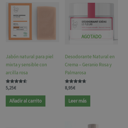
AGOTADO
Jabón natural para piel
Desodorante Natural en
mixta y sensible con
Crema – Geranio Rosa y
arcilla rosa
Palmarosa
Valorado
Valorado
5,25
€
8,95
€
con
con
4.38
4.53
de 5
de 5
Añadir al carrito
Leer más