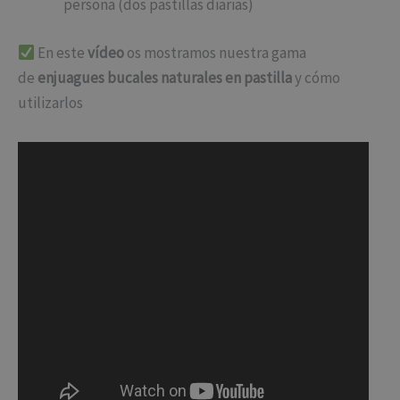
persona (dos pastillas diarias)
En este
vídeo
os mostramos nuestra gama
de
enjuagues bucales naturales en pastilla
y cómo
utilizarlos