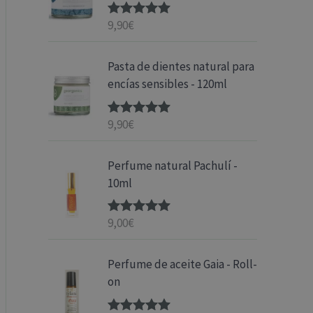
9,90
€
Valorado
con
5.00
de
5
Pasta de dientes natural para
encías sensibles - 120ml
9,90
€
Valorado
con
5.00
de
5
Perfume natural Pachulí -
10ml
9,00
€
Valorado
con
5.00
de
5
Perfume de aceite Gaia - Roll-
on