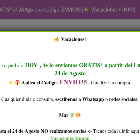
ATIS*
el
24 Ago.
con Código:
ENVIO35
|
(Vacaciones + INFO)
-
Zanabili
Piel Atópica
Facial
Cabello
Higiene
​ Vacaciones
!
es
Accesorios
Ofertas Kunaq
Blog
Sobre Kunaq
HOY
te lo enviamos GRATIS* a partir del L
 tu pedido
y
Tu Cuenta
24 de Agosto
ENVIO35
Aplica el Código
​
:
al finalizar tu compra.
escríbenos a Whatsapp
redes sociales
Cualquier duda o consulta,
o
.
s, cómo funciona y cómo elegir el tuyo
Mar
sta el 24 de Agosto NO realizamos envíos ->
Tienes toda la info aqu
Vacaciones Kunaq