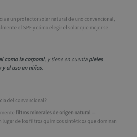
ia a un protector solar natural de uno convencional,
almente el SPF y cómo elegir el solar que mejor se
al como la corporal
, y tiene en cuenta
pieles
 y el uso en niños
.
ncia del convencional?
vamente
filtros minerales de origen natural
—
n lugar de los filtros químicos sintéticos que dominan