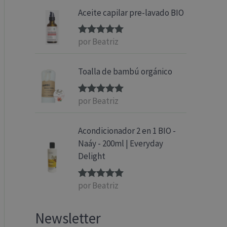
Aceite capilar pre-lavado BIO
por Beatriz
Valorado
con
5
de 5
Toalla de bambú orgánico
por Beatriz
Valorado
con
5
de 5
Acondicionador 2 en 1 BIO -
Naáy - 200ml | Everyday
Delight
por Beatriz
Valorado
con
5
de 5
Newsletter