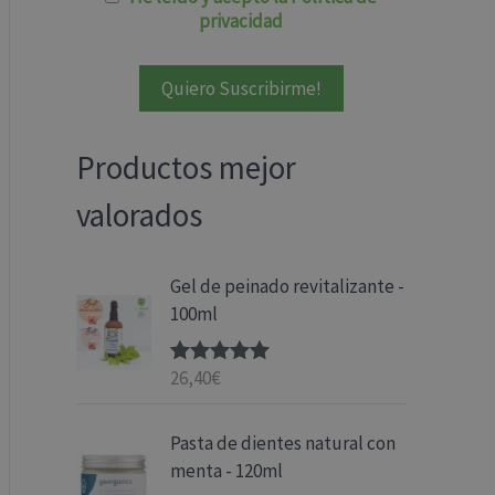
privacidad
Productos mejor
valorados
Gel de peinado revitalizante -
100ml
26,40
€
Valorado
con
5.00
de
5
Pasta de dientes natural con
menta - 120ml