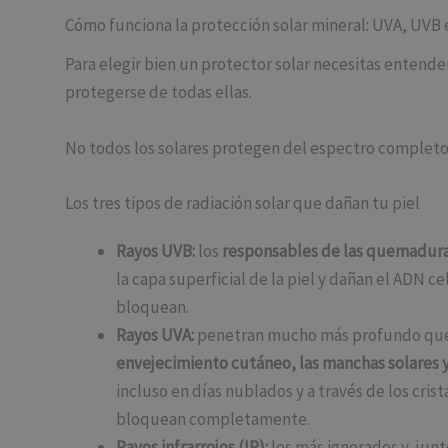
Cómo funciona la protección solar mineral: UVA, UVB 
Para elegir bien un protector solar necesitas entende
protegerse de todas ellas.
No todos los solares protegen del espectro completo
Los tres tipos de radiación solar que dañan tu piel
Rayos UVB:
los
responsables de las quemaduras
la capa superficial de la piel y dañan el ADN c
bloquean.
Rayos UVA:
penetran mucho más profundo que 
envejecimiento cutáneo, las manchas solares y 
incluso en días nublados y a través de los cri
bloquean completamente.
Rayos infrarrojos (IR):
los más ignorados y, junt