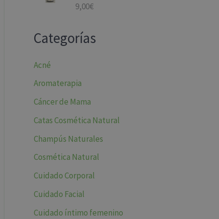
9,00
€
Valorado
con
5.00
de
5
Categorías
Acné
Aromaterapia
Cáncer de Mama
Catas Cosmética Natural
Champús Naturales
Cosmética Natural
Cuidado Corporal
Cuidado Facial
Cuidado íntimo femenino