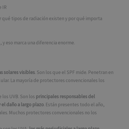
e IR
r qué tipos de radiación existen y por qué importa
, y eso marca una diferencia enorme.
 solares visibles
. Son los que el SPF mide. Penetran en
elular. La mayoría de protectores convencionales los
los UVB. Son los
principales responsables del
el daño a largo plazo
. Están presentes todo el año,
stales. Muchos protectores convencionales no los
o con los UVA,
los más perjudiciales a largo plazo
.