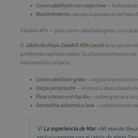
Cuero cabelludo con caspa leve
— tratamiento
Mantenimiento
una vez superado el período de
Zanabili 40% — para cuero cabelludo graso, con caspa
El
Jabón de Alepo Zanabili 40% Laurel
es la opción m
problemas capilares reales. Su alta concentración de 
descamación y el picor.
Cuero cabelludo graso
— regula la producción
Caspa persistente
— elimina la descamación d
Picor intenso o irritación
— calma gracias a las 
Dermatitis seborreica leve
— complemento nat
💡
La experiencia de Mar:
«Mi marido lleva
exclusivamente con el jabón de alepo Zana