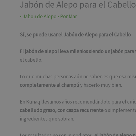
Jabón de Alepo para el Cabell
•
Jabon de Alepo
• Por
Mar
Sí, se puede usar el Jabón de Alepo para el Cabello
El
jabón de alepo lleva milenios siendo un jabón para
el cabello.
Lo que muchas personas aún no saben es que esa mism
completamente al champú
y hacerlo muy bien.
En Kunaq llevamos años recomendándolo para el cuid
cabelludo graso, con caspa recurrente
o simplemente b
ingredientes que sobran.
Los resultados no son inmediatos,
el jabón de alepo 