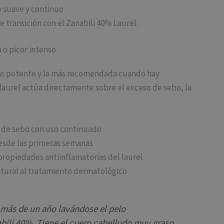
 suave y continuo
 transición con el Zanabili 40% Laurel.
 o picor intenso
ás potente y la más recomendada cuando hay
laurel actúa directamente sobre el exceso de sebo, la
 de sebo con uso continuado
esde las primeras semanas
propiedades antiinflamatorias del laurel
ural al tratamiento dermatológico
 más de un año lavándose el pelo
bili 40%. Tiene el cuero cabelludo muy graso