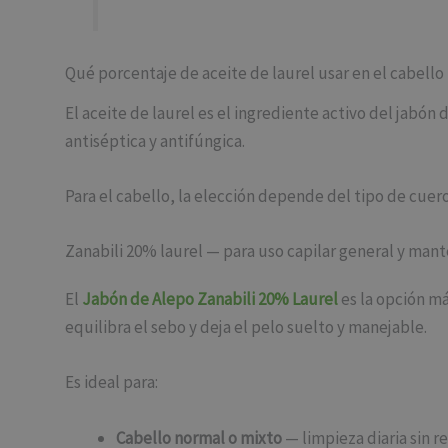
Qué porcentaje de aceite de laurel usar en el cabello
El aceite de laurel es el ingrediente activo del jabón
antiséptica y antifúngica.
Para el cabello, la elección depende del tipo de cuer
Zanabili 20% laurel — para uso capilar general y man
El
Jabón de Alepo Zanabili 20% Laurel
es la opción má
equilibra el sebo y deja el pelo suelto y manejable.
Es ideal para:
Cabello normal o mixto
— limpieza diaria sin r