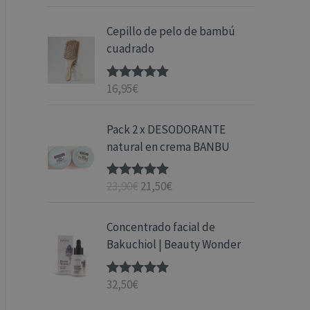
con
5.00
de
5
Cepillo de pelo de bambú
cuadrado
16,95
€
Valorado
con
5.00
de
5
E
E
Pack 2 x DESODORANTE
l
l
natural en crema BANBU
p
p
r
r
23,90
€
21,50
€
Valorado
e
e
con
5.00
de
c
c
5
i
i
Concentrado facial de
o
o
Bakuchiol | Beauty Wonder
o
a
r
c
32,50
€
Valorado
i
t
con
5.00
de
5