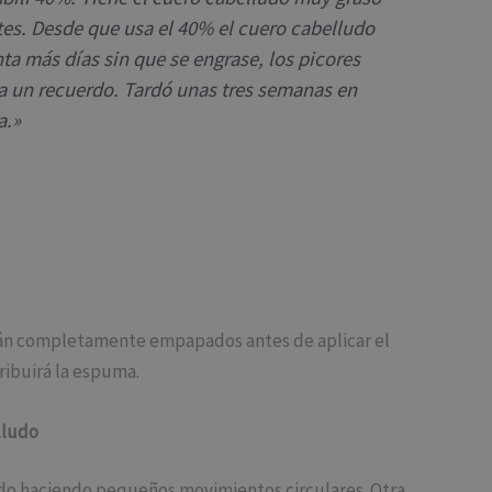
tes. Desde que usa el 40% el cuero cabelludo
a más días sin que se engrase, los picores
ya un recuerdo. Tardó unas tres semanas en
a.»
stán completamente empapados antes de aplicar el
ribuirá la espuma.
lludo
udo haciendo pequeños movimientos circulares. Otra