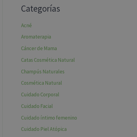
g
u
Categorías
i
a
n
l
a
e
Acné
l
s
Aromaterapia
e
:
r
2
Cáncer de Mama
a
1
Catas Cosmética Natural
:
,
2
5
Champús Naturales
3
0
Cosmética Natural
,
€
9
.
Cuidado Corporal
0
Cuidado Facial
€
.
Cuidado íntimo femenino
Cuidado Piel Atópica