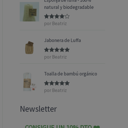
natural y biodegradable
por Beatriz
Valorado
con
4
de 5
Jabonera de Luffa
por Beatriz
Valorado
con
5
de 5
Toalla de bambú orgánico
por Beatriz
Valorado
con
5
de 5
Newsletter
CONSIGUE UN 10% DTO ❤️