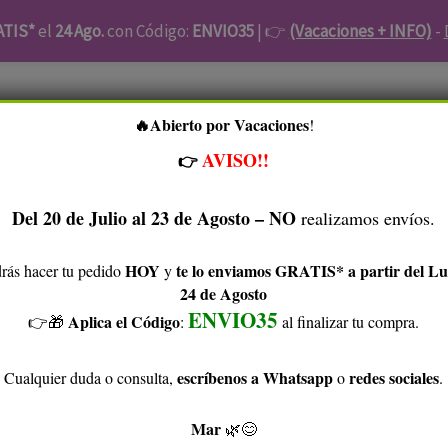
ATIS*
el
24 Ago.
con Código:
ENVIO35
| 👉
(Vacaciones + INFO)
-
Zanabili
Piel Atópica
Facial
Cabello
Higiene
​Abierto por Vacaciones
!
🔥
es
Accesorios
Ofertas Kunaq
Blog
Sobre Kunaq
AVISO!!
👉
Del 20 de Julio al 23 de Agosto – NO
realizamos envíos.
Tu Cuenta
HOY
te lo enviamos GRATIS* a partir del L
rás hacer tu pedido
y
24 de Agosto
ENVIO35
Aplica el Código
👉🎁​
:
al finalizar tu compra.
ello: Cómo Usarlo y Qué Esperar
escríbenos a Whatsapp
redes sociales
Cualquier duda o consulta,
o
.
Mar
🌿😊