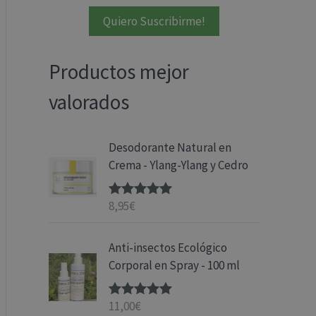
Productos mejor
valorados
Desodorante Natural en
Crema - Ylang-Ylang y Cedro
8,95
€
Valorado
con
5.00
de
5
Anti-insectos Ecológico
Corporal en Spray - 100 ml
11,00
€
Valorado